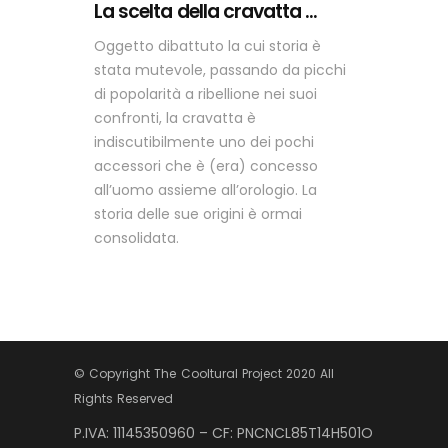
La scelta della cravatta ...
Oggetto dibattuto la cui storia è
stata mutevole, passando da picchi
di popolarità a ribellione nei suoi
confronti, la cravatta è
indiscutibilmente uno dei pochi
accessori che è (era) concesso
all’uomo assieme all’orologio. La
storia delle sue origini è ormai
consolidata.
© Copyright The Cooltural Project 2020 All
Rights Reserved
P.IVA: 11145350960 – CF: PNCNCL85T14H501O