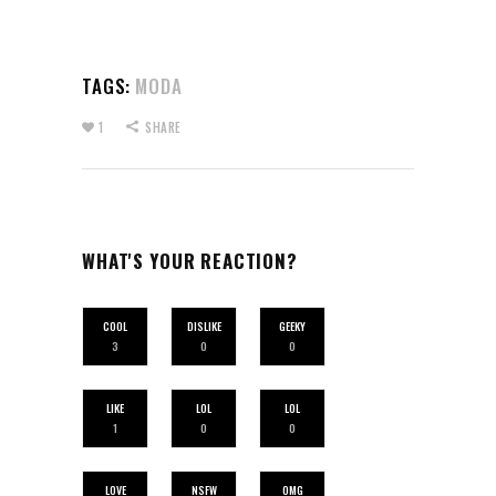
TAGS:
MODA
1
SHARE
WHAT'S YOUR REACTION?
COOL
DISLIKE
GEEKY
3
0
0
LIKE
LOL
LOL
1
0
0
LOVE
NSFW
OMG