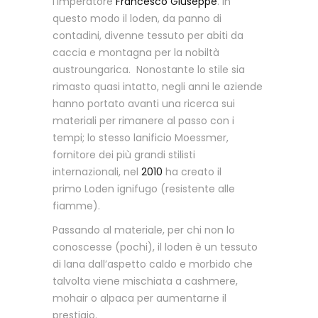
l’imperatore
Francesco Giuseppe
. In
questo modo il loden, da panno di
contadini, divenne tessuto per abiti da
caccia e montagna per la nobiltà
austroungarica. Nonostante lo stile sia
rimasto quasi intatto, negli anni le aziende
hanno portato avanti una ricerca sui
materiali per rimanere al passo con i
tempi; lo stesso lanificio Moessmer,
fornitore dei più grandi stilisti
internazionali, nel
2010
ha creato il
primo Loden ignifugo (resistente alle
fiamme).
Passando al materiale, per chi non lo
conoscesse (pochi), il loden è un tessuto
di lana dall’aspetto caldo e morbido che
talvolta viene mischiata a cashmere,
mohair o alpaca per aumentarne il
prestigio.