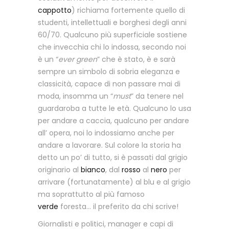
cappotto
) richiama fortemente quello di
studenti, intellettuali e borghesi degli anni
60/70. Qualcuno più superficiale sostiene
che invecchia chi lo indossa, secondo noi
è un “
ever green
” che è stato, è e sarà
sempre un simbolo di sobria eleganza e
classicità, capace di non passare mai di
moda, insomma un “
must
” da tenere nel
guardaroba a tutte le età. Qualcuno lo usa
per andare a caccia, qualcuno per andare
all’ opera, noi lo indossiamo anche per
andare a lavorare. Sul colore la storia ha
detto un po’ di tutto, si è passati dal grigio
originario al
bianco
, dal
rosso
al
nero
per
arrivare (fortunatamente) al blu e al grigio
ma soprattutto al più famoso
verde
foresta… il preferito da chi scrive!
Giornalisti e politici, manager e capi di