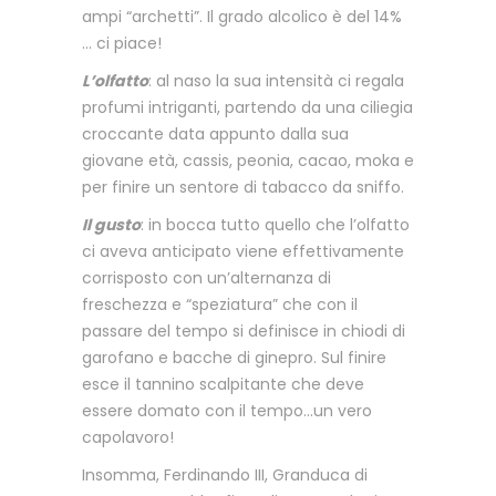
ampi “archetti”. Il grado alcolico è del 14%
… ci piace!
L’olfatto
: al naso la sua intensità ci regala
profumi intriganti, partendo da una ciliegia
croccante data appunto dalla sua
giovane età, cassis, peonia, cacao, moka e
per finire un sentore di tabacco da sniffo.
Il gusto
: in bocca tutto quello che l’olfatto
ci aveva anticipato viene effettivamente
corrisposto con un’alternanza di
freschezza e “speziatura” che con il
passare del tempo si definisce in chiodi di
garofano e bacche di ginepro. Sul finire
esce il tannino scalpitante che deve
essere domato con il tempo…un vero
capolavoro!
Insomma, Ferdinando III, Granduca di