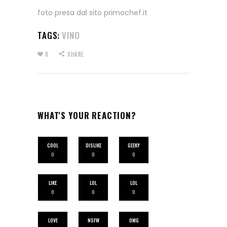
foto presa dal sito primochef.it
TAGS:
VINO
0
SHARE
WHAT'S YOUR REACTION?
COOL
DISLIKE
GEEKY
0
0
0
LIKE
LOL
LOL
0
0
0
LOVE
NSFW
OMG