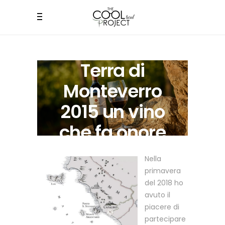
Terra di
Monteverro
2015 un vino
che fa onore
alla Toscana
Nella
primavera
del 2018 ho
avuto il
piacere di
partecipare