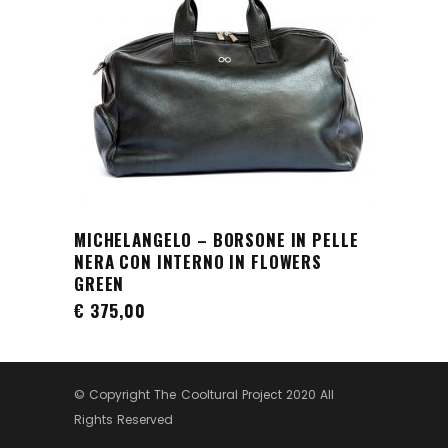
MICHELANGELO – BORSONE IN PELLE
AGGIUNGI AL CARRELLO
NERA CON INTERNO IN FLOWERS
GREEN
€
375,00
© Copyright The Cooltural Project 2020 All
Rights Reserved